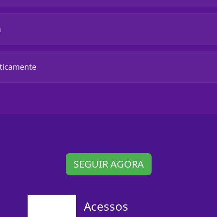
a
aticamente
SEGUIR AGORA
Acessos