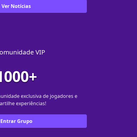
Ver Notícias
Comunidade VIP
1000+
unidade exclusiva de jogadores e
rtilhe experiências!
Entrar Grupo