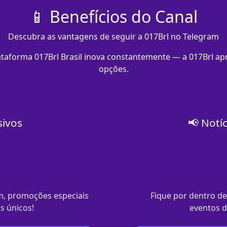
📱 Benefícios do Canal
Descubra as vantagens de seguir a 017Brl no Telegram
plataforma 017Brl Brasil inova constantemente — a 017Brl 
opções.
sivos
📢 Notí
m, promoções especiais
Fique por dentro d
s únicos!
eventos d