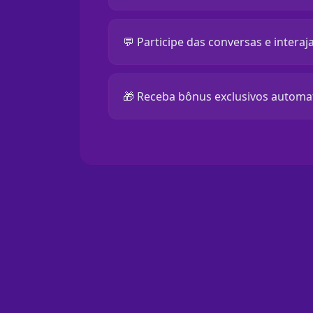
💬 Participe das conversas e interaj
🎁 Receba bônus exclusivos autom