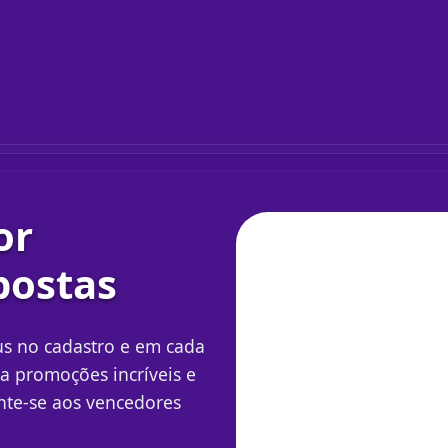
or
postas
us no cadastro e em cada
a promoções incríveis e
unte-se aos vencedores