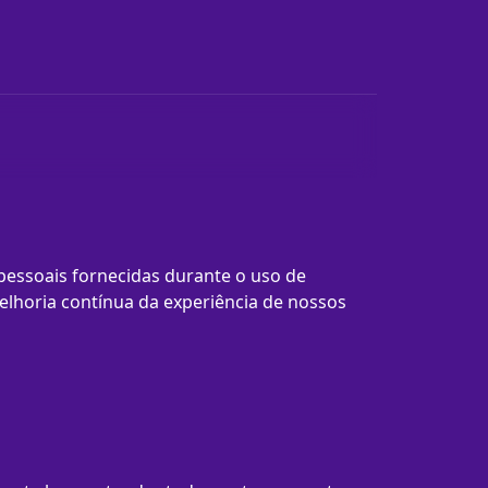
pessoais fornecidas durante o uso de
elhoria contínua da experiência de nossos