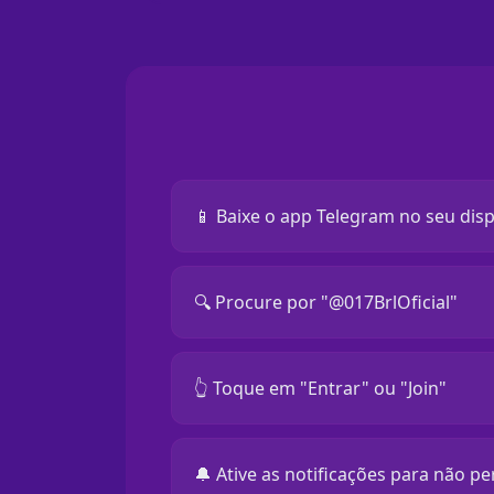
📱 Baixe o app Telegram no seu disp
🔍 Procure por "@017BrlOficial"
👆 Toque em "Entrar" ou "Join"
🔔 Ative as notificações para não p