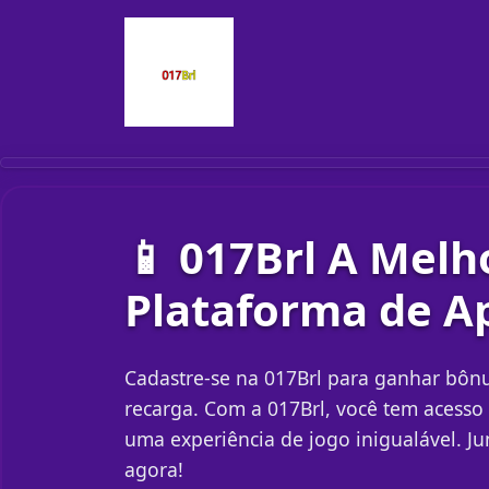
📱 017Brl A Melh
Plataforma de A
Cadastre-se na 017Brl para ganhar bôn
recarga. Com a 017Brl, você tem acesso 
uma experiência de jogo inigualável. J
agora!