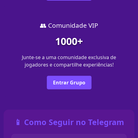
👥 Comunidade VIP
1000+
Junte-se a uma comunidade exclusiva de
jogadores e compartilhe experiências!
Entrar Grupo
📱 Como Seguir no Telegram