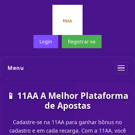
Login
Registrar-se
Menu
📱 11AA A Melhor Plataforma
de Apostas
Cadastre-se na 11AA para ganhar bônus no
cadastro e em cada recarga. Com a 11AA, você