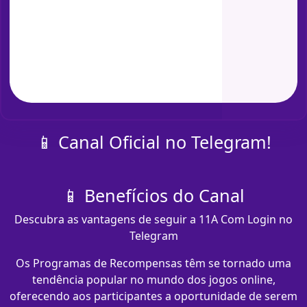
📱 Canal Oficial no Telegram!
📱 Benefícios do Canal
Descubra as vantagens de seguir a 11A Com Login no
Telegram
Os Programas de Recompensas têm se tornado uma
tendência popular no mundo dos jogos online,
oferecendo aos participantes a oportunidade de serem