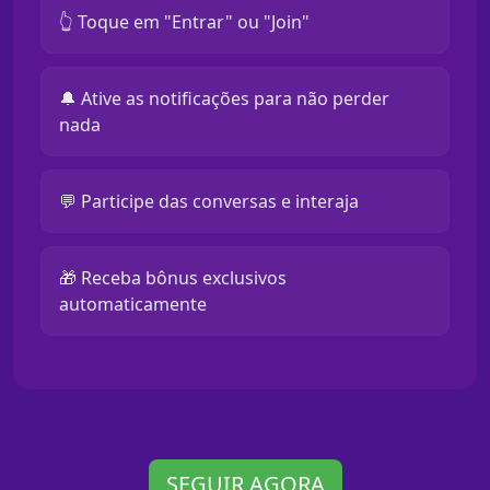
👆 Toque em "Entrar" ou "Join"
🔔 Ative as notificações para não perder
nada
💬 Participe das conversas e interaja
🎁 Receba bônus exclusivos
automaticamente
SEGUIR AGORA