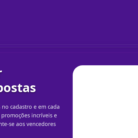
r
postas
 no cadastro e em cada
 promoções incríveis e
unte-se aos vencedores