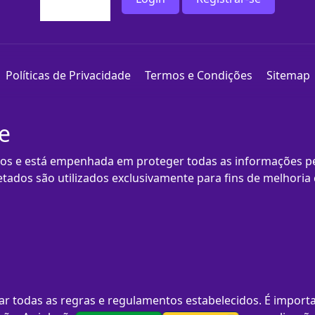
Políticas de Privacidade
Termos e Condições
Sitemap
de
rios e está empenhada em proteger todas as informações p
tados são utilizados exclusivamente para fins de melhoria
 todas as regras e regulamentos estabelecidos. É importa