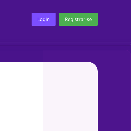
Login
Registrar-se