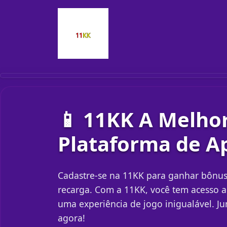
📱 11KK A Melho
Plataforma de A
Cadastre-se na 11KK para ganhar bônus
recarga. Com a 11KK, você tem acesso a
uma experiência de jogo inigualável. J
agora!