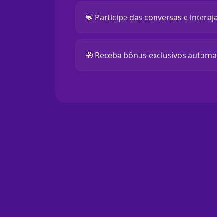
💬 Participe das conversas e interaj
🎁 Receba bônus exclusivos autom