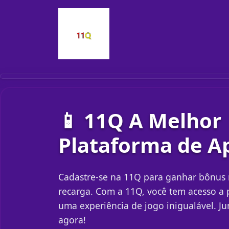
📱 11Q A Melhor
Plataforma de A
Cadastre-se na 11Q para ganhar bônus 
recarga. Com a 11Q, você tem acesso a 
uma experiência de jogo inigualável. J
agora!