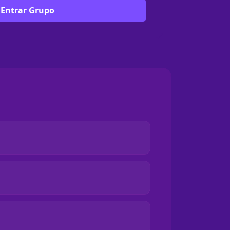
Entrar Grupo