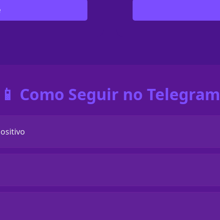
e
📱 Como Seguir no Telegram
ositivo