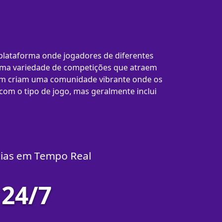
plataforma onde jogadores de diferentes
e uma variedade de competições que atraem
bém criam uma comunidade vibrante onde os
com o tipo de jogo, mas geralmente inclui
cias em Tempo Real
24/7