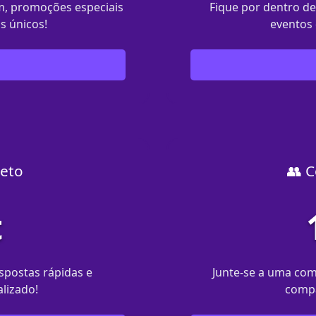
m, promoções especiais
Fique por dentro d
s únicos!
eventos 
reto
👥 
t
espostas rápidas e
Junte-se a uma com
lizado!
compa