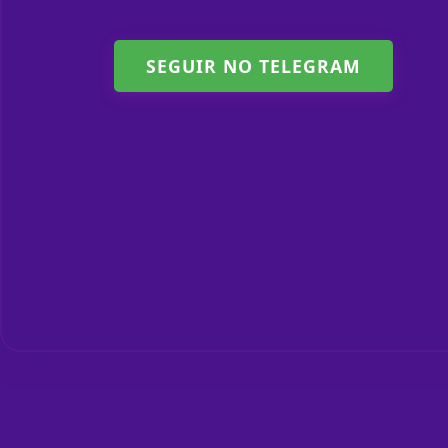
SEGUIR NO TELEGRAM