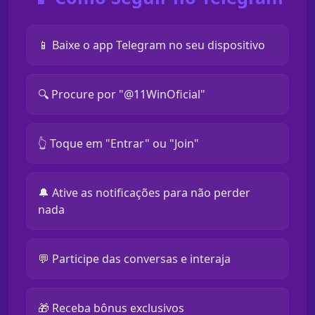
📱 Baixe o app Telegram no seu dispositivo
🔍 Procure por "@11WinOficial"
👆 Toque em "Entrar" ou "Join"
🔔 Ative as notificações para não perder
nada
💬 Participe das conversas e interaja
🎁 Receba bônus exclusivos