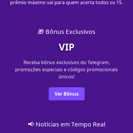
prêmio máximo vai para quem acerta todos os 15.
🎁 Bônus Exclusivos
VIP
Receba bônus exclusivos do Telegram,
promoções especiais e códigos promocionais
únicos!
Ver Bônus
📢 Notícias em Tempo Real