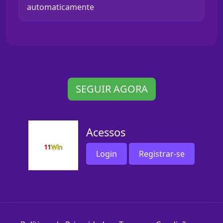
automaticamente
SEGUIR AGORA
Acessos
Login
Registrar-se