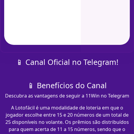
📱 Canal Oficial no Telegram!
📱 Benefícios do Canal
Descubra as vantagens de seguir a 11Win no Telegram
A Lotofácil é uma modalidade de loteria em que o
jogador escolhe entre 15 e 20 números de um total de
25 disponíveis no volante. Os prêmios são distribuídos
para quem acerta de 11 a 15 números, sendo que o