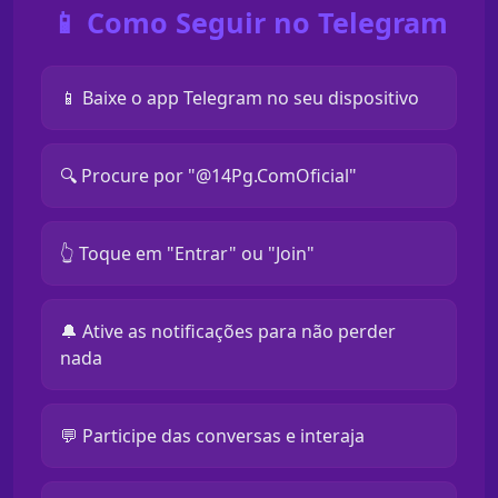
📱 Como Seguir no Telegram
📱 Baixe o app Telegram no seu dispositivo
🔍 Procure por "@14Pg.ComOficial"
👆 Toque em "Entrar" ou "Join"
🔔 Ative as notificações para não perder
nada
💬 Participe das conversas e interaja