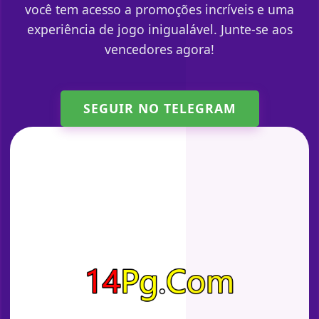
você tem acesso a promoções incríveis e uma
experiência de jogo inigualável. Junte-se aos
vencedores agora!
SEGUIR NO TELEGRAM