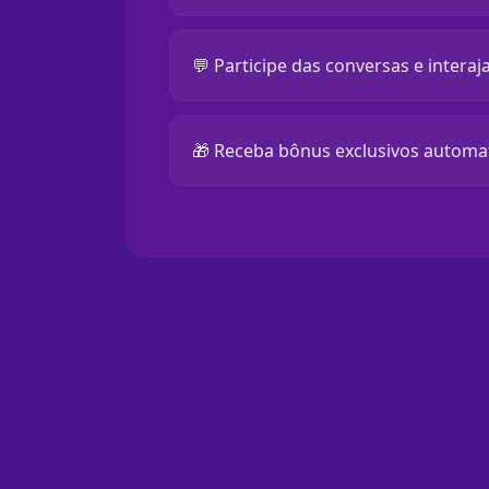
💬 Participe das conversas e interaj
🎁 Receba bônus exclusivos autom