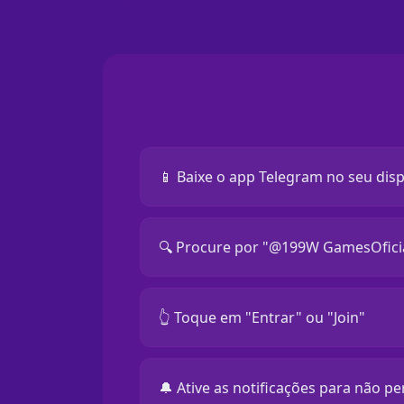
📱 Baixe o app Telegram no seu disp
🔍 Procure por "@199W GamesOfici
👆 Toque em "Entrar" ou "Join"
🔔 Ative as notificações para não p