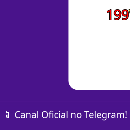
📱 Canal Oficial no Telegram!