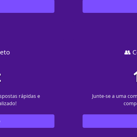
reto
👥 
t
espostas rápidas e
Junte-se a uma com
lizado!
compa
e