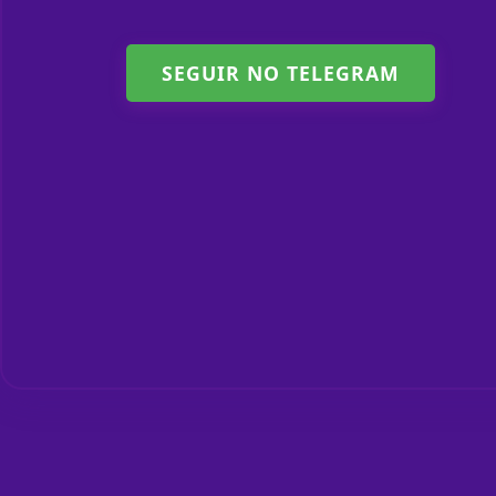
SEGUIR NO TELEGRAM