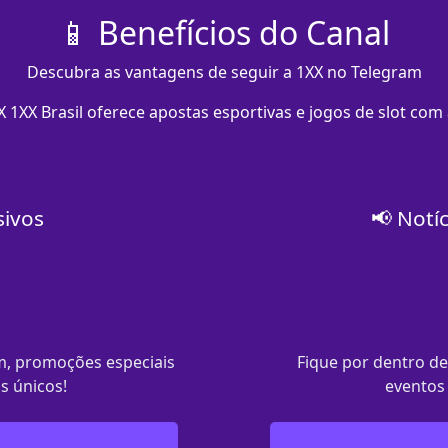
📱 Benefícios do Canal
Descubra as vantagens de seguir a 1XX no Telegram
 1XX Brasil oferece apostas esportivas e jogos de slot com 
sivos
📢 Notí
m, promoções especiais
Fique por dentro d
s únicos!
eventos