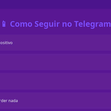
📱 Como Seguir no Telegram
ositivo
erder nada