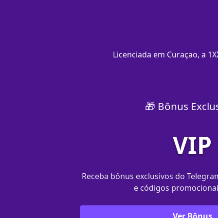
Licenciada em Curaçao, a 1XX
🎁 Bônus Exclu
VIP
Receba bônus exclusivos do Telegra
e códigos promocionai
Ver Bônus