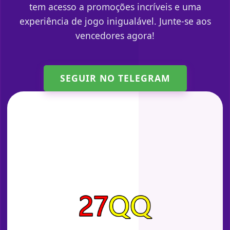
tem acesso a promoções incríveis e uma
experiência de jogo inigualável. Junte-se aos
vencedores agora!
SEGUIR NO TELEGRAM