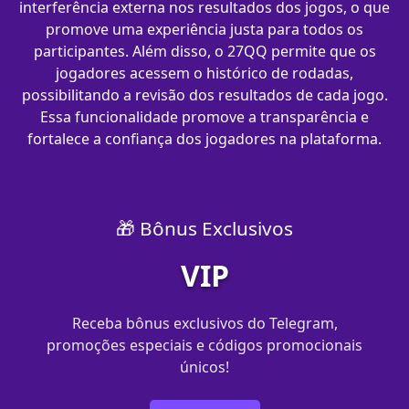
interferência externa nos resultados dos jogos, o que
promove uma experiência justa para todos os
participantes. Além disso, o 27QQ permite que os
jogadores acessem o histórico de rodadas,
possibilitando a revisão dos resultados de cada jogo.
Essa funcionalidade promove a transparência e
fortalece a confiança dos jogadores na plataforma.
🎁 Bônus Exclusivos
VIP
Receba bônus exclusivos do Telegram,
promoções especiais e códigos promocionais
únicos!