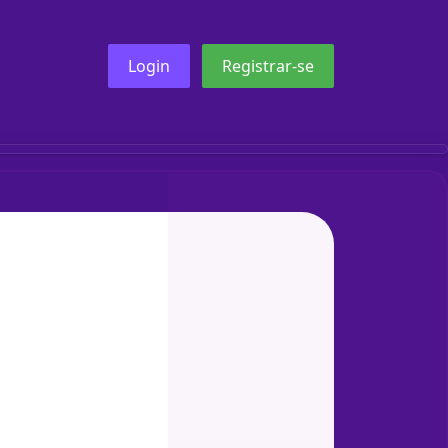
Login
Registrar-se