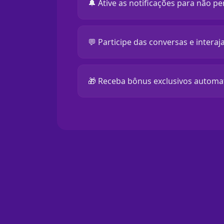
🔔 Ative as notificações para não p
💬 Participe das conversas e interaj
🎁 Receba bônus exclusivos autom