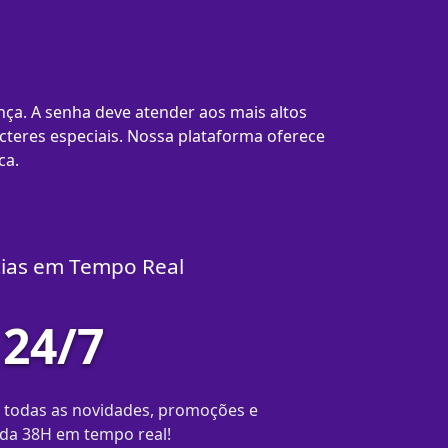
ça. A senha deve atender aos mais altos
teres especiais. Nossa plataforma oferece
ca.
cias em Tempo Real
24/7
e todas as novidades, promoções e
 da 38H em tempo real!