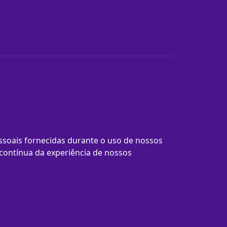
ssoais fornecidas durante o uso de nossos
 contínua da experiência de nossos