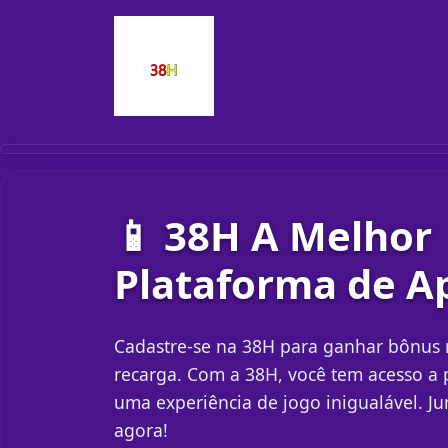
📱 38H A Melhor
Plataforma de A
Cadastre-se na 38H para ganhar bônus 
recarga. Com a 38H, você tem acesso a 
uma experiência de jogo inigualável. J
agora!