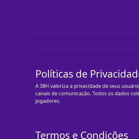
Políticas de Privacida
A 38H valoriza a privacidade de seus usuár
canais de comunicação. Todos os dados cole
jogadores.
Termos e Condições