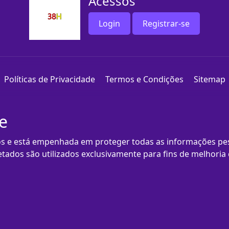
Acessos
Login
Registrar-se
Políticas de Privacidade
Termos e Condições
Sitemap
de
ios e está empenhada em proteger todas as informações pe
tados são utilizados exclusivamente para fins de melhoria