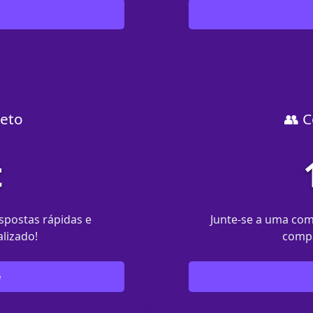
reto
👥 
t
espostas rápidas e
Junte-se a uma com
lizado!
compa
e