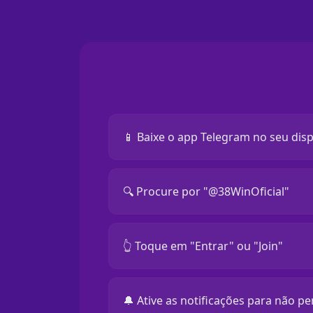
📱 Baixe o app Telegram no seu disp
🔍 Procure por "@38WinOficial"
👆 Toque em "Entrar" ou "Join"
🔔 Ative as notificações para não p