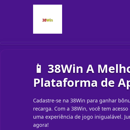
📱 38Win A Melh
Plataforma de A
Cadastre-se na 38Win para ganhar bônu
recarga. Com a 38Win, você tem acesso 
uma experiência de jogo inigualável. J
agora!