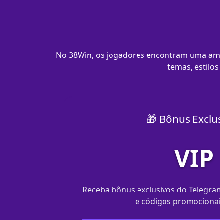
No 38Win, os jogadores encontram uma ampla
temas, estilos
🎁 Bônus Exclu
VIP
Receba bônus exclusivos do Telegra
e códigos promocionai