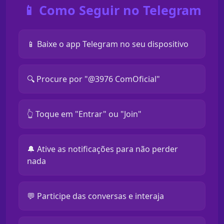
📱 Como Seguir no Telegram
📱 Baixe o app Telegram no seu dispositivo
🔍 Procure por "@3976 ComOficial"
👆 Toque em "Entrar" ou "Join"
🔔 Ative as notificações para não perder
nada
💬 Participe das conversas e interaja