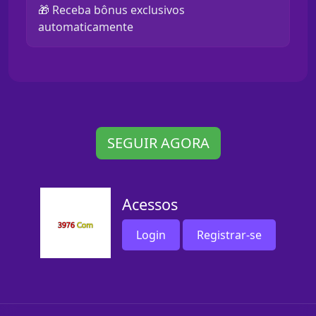
🎁 Receba bônus exclusivos
automaticamente
SEGUIR AGORA
Acessos
Login
Registrar-se