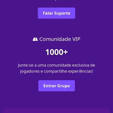
Falar Suporte
👥 Comunidade VIP
1000+
Junte-se a uma comunidade exclusiva de
jogadores e compartilhe experiências!
Entrar Grupo