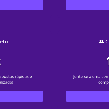
reto
👥 
t
espostas rápidas e
Junte-se a uma com
lizado!
compa
e