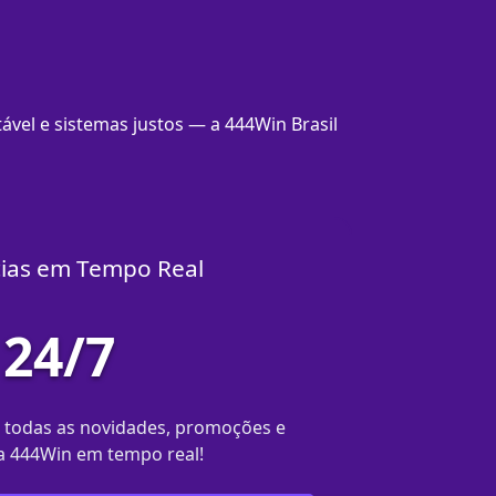
ável e sistemas justos — a 444Win Brasil
cias em Tempo Real
24/7
e todas as novidades, promoções e
a 444Win em tempo real!