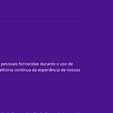
 pessoais fornecidas durante o uso de
elhoria contínua da experiência de nossos