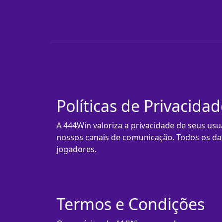
Políticas de Privacida
A 444Win valoriza a privacidade de seus us
nossos canais de comunicação. Todos os dad
jogadores.
Termos e Condições