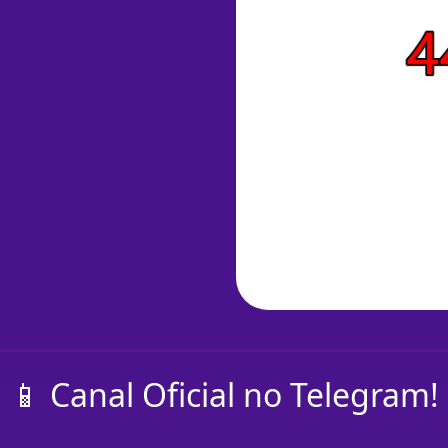
📱 Canal Oficial no Telegram!