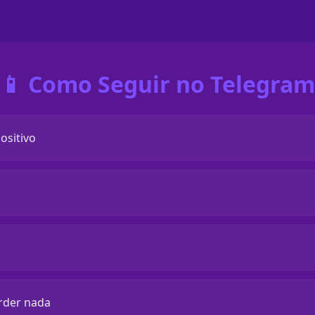
📱 Como Seguir no Telegram
ositivo
erder nada