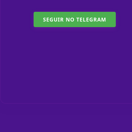
SEGUIR NO TELEGRAM