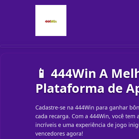
📱 444Win A Mel
Plataforma de A
Cadastre-se na 444Win para ganhar bôn
cada recarga. Com a 444Win, você tem 
incríveis e uma experiência de jogo inig
vencedores agora!