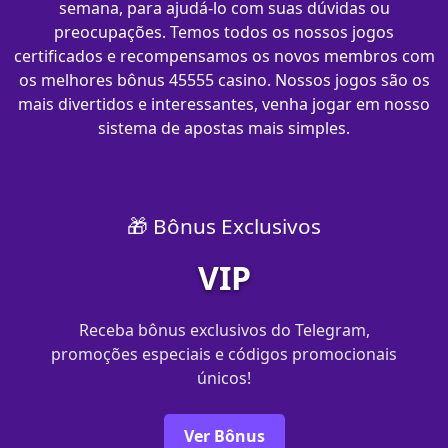
semana, para ajudá-lo com suas dúvidas ou
preocupações. Temos todos os nossos jogos
certificados e recompensamos os novos membros com
os melhores bônus 45555 casino. Nossos jogos são os
mais divertidos e interessantes, venha jogar em nosso
sistema de apostas mais simples.
🎁 Bônus Exclusivos
VIP
Receba bônus exclusivos do Telegram,
promoções especiais e códigos promocionais
únicos!
Ver Bônus