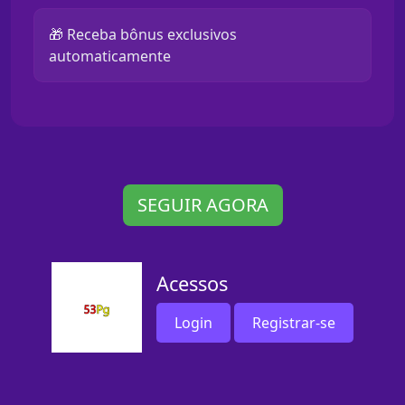
🎁 Receba bônus exclusivos
automaticamente
SEGUIR AGORA
Acessos
Login
Registrar-se