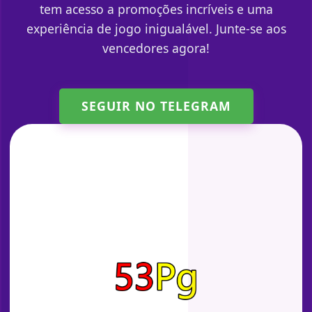
tem acesso a promoções incríveis e uma
experiência de jogo inigualável. Junte-se aos
vencedores agora!
SEGUIR NO TELEGRAM