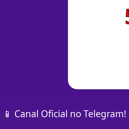
📱 Canal Oficial no Telegram!