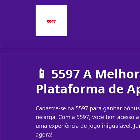
📱 5597 A Melhor
Plataforma de A
Cadastre-se na 5597 para ganhar bônus
recarga. Com a 5597, você tem acesso a
uma experiência de jogo inigualável. J
agora!