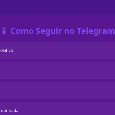
📱 Como Seguir no Telegram
ositivo
erder nada