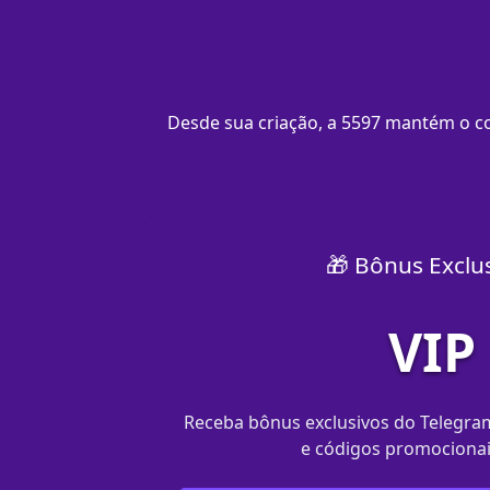
Desde sua criação, a 5597 mantém o c
🎁 Bônus Exclu
VIP
Receba bônus exclusivos do Telegra
e códigos promocionai