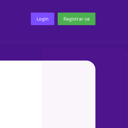
Login
Registrar-se