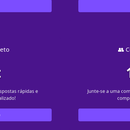
reto
👥 
t
espostas rápidas e
Junte-se a uma com
lizado!
compa
e