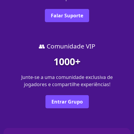
Falar Suporte
👥 Comunidade VIP
1000+
Junte-se a uma comunidade exclusiva de
jogadores e compartilhe experiências!
Entrar Grupo