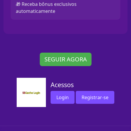
🎁 Receba bônus exclusivos
automaticamente
SEGUIR AGORA
Acessos
Login
Registrar-se