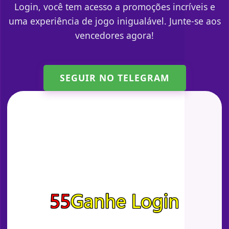
Login, você tem acesso a promoções incríveis e
uma experiência de jogo inigualável. Junte-se aos
vencedores agora!
SEGUIR NO TELEGRAM