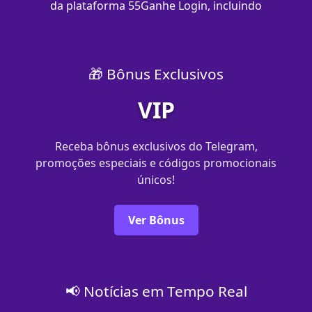
da plataforma 55Ganhe Login, incluindo
🎁 Bônus Exclusivos
VIP
Receba bônus exclusivos do Telegram,
promoções especiais e códigos promocionais
únicos!
Ver Bônus
📢 Notícias em Tempo Real