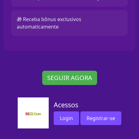
🎁 Receba bônus exclusivos
automaticamente
SEGUIR AGORA
Acessos
Login
Registrar-se