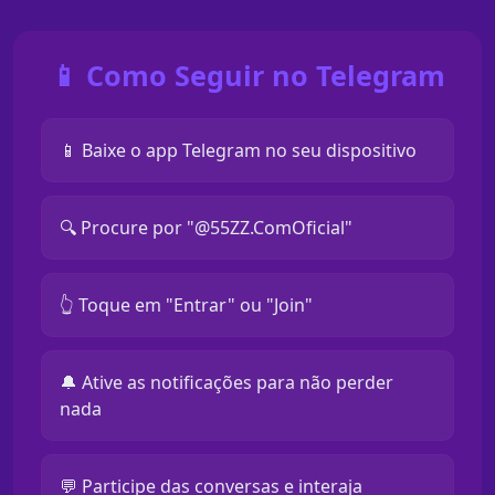
📱 Como Seguir no Telegram
📱 Baixe o app Telegram no seu dispositivo
🔍 Procure por "@55ZZ.ComOficial"
👆 Toque em "Entrar" ou "Join"
🔔 Ative as notificações para não perder
nada
💬 Participe das conversas e interaja