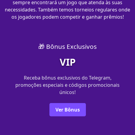
sempre encontrará um jogo que atenda às suas
necessidades. Também temos torneios regulares onde
os jogadores podem competir e ganhar prêmios!
🎁 Bônus Exclusivos
VIP
Receba bônus exclusivos do Telegram,
promoções especiais e códigos promocionais
únicos!
Ver Bônus