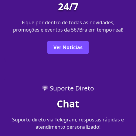
24/7
Fique por dentro de todas as novidades,
promoções e eventos da 567Bra em tempo real!
Ver Notícias
💬 Suporte Direto
Chat
Suporte direto via Telegram, respostas rápidas e
atendimento personalizado!