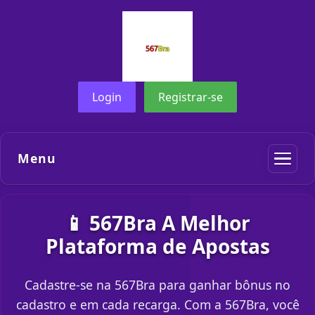
Login
Registrar-se
Menu
📱 567Bra A Melhor
Plataforma de Apostas
Cadastre-se na 567Bra para ganhar bônus no
cadastro e em cada recarga. Com a 567Bra, você