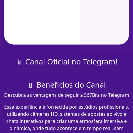
📱 Canal Oficial no Telegram!
📱 Benefícios do Canal
Descubra as vantagens de seguir a 567Bra no Telegram
Essa experiência é fornecida por estúdios profissionais,
utilizando câmeras HD, sistemas de apostas ao vivo e
chats interativos para criar uma atmosfera imersiva e
dinâmica, onde tudo acontece em tempo real, sem