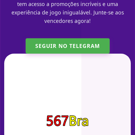
tem acesso a promoções incríveis e uma
experiência de jogo inigualável. Junte-se aos
vencedores agora!
SEGUIR NO TELEGRAM