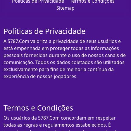
Políticas de Privacidade
Termos e Condições
Sitemap
Políticas de Privacidade
A 5787.Com valoriza a privacidade de seus usuários e
está empenhada em proteger todas as informações
pessoais fornecidas durante o uso de nossos canais de
comunicação. Todos os dados coletados são utilizados
exclusivamente para fins de melhoria contínua da
experiência de nossos jogadores.
Termos e Condições
Os usuários da 5787.Com concordam em respeitar
todas as regras e regulamentos estabelecidos. É