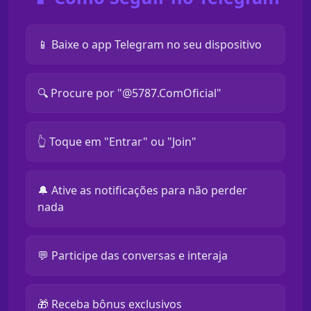
📱 Baixe o app Telegram no seu dispositivo
🔍 Procure por "@5787.ComOficial"
👆 Toque em "Entrar" ou "Join"
🔔 Ative as notificações para não perder
nada
💬 Participe das conversas e interaja
🎁 Receba bônus exclusivos