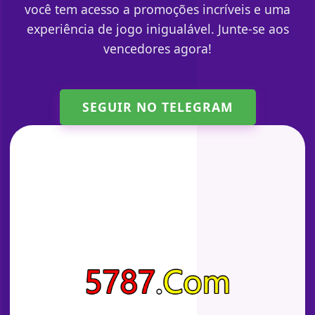
você tem acesso a promoções incríveis e uma
experiência de jogo inigualável. Junte-se aos
vencedores agora!
SEGUIR NO TELEGRAM