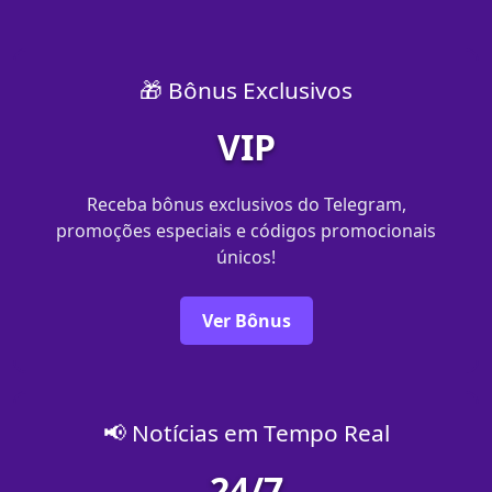
🎁 Bônus Exclusivos
VIP
Receba bônus exclusivos do Telegram,
promoções especiais e códigos promocionais
únicos!
Ver Bônus
📢 Notícias em Tempo Real
24/7