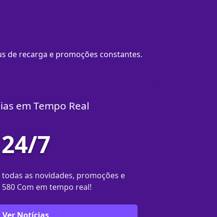
nus de recarga e promoções constantes.
cias em Tempo Real
24/7
e todas as novidades, promoções e
 580 Com em tempo real!
Ver Notícias