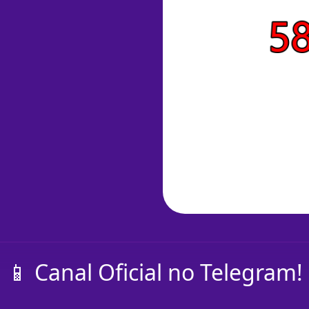
📱 Canal Oficial no Telegram!