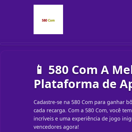
📱 580 Com A Me
Plataforma de A
Cadastre-se na 580 Com para ganhar b
cada recarga. Com a 580 Com, você te
incríveis e uma experiência de jogo inig
vencedores agora!