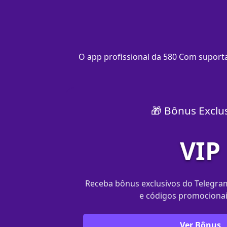
O app profissional da 580 Com suporta
🎁 Bônus Exclu
VIP
Receba bônus exclusivos do Telegra
e códigos promocionai
Ver Bônus