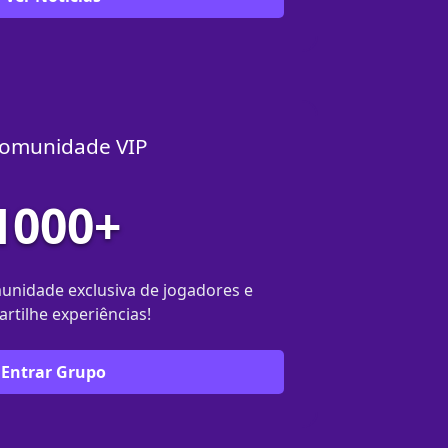
Comunidade VIP
1000+
unidade exclusiva de jogadores e
rtilhe experiências!
Entrar Grupo