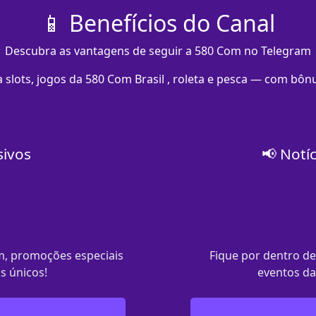
📱 Benefícios do Canal
Descubra as vantagens de seguir a 580 Com no Telegram
 slots, jogos da 580 Com Brasil , roleta e pesca — com bô
sivos
📢 Notí
m, promoções especiais
Fique por dentro d
s únicos!
eventos da