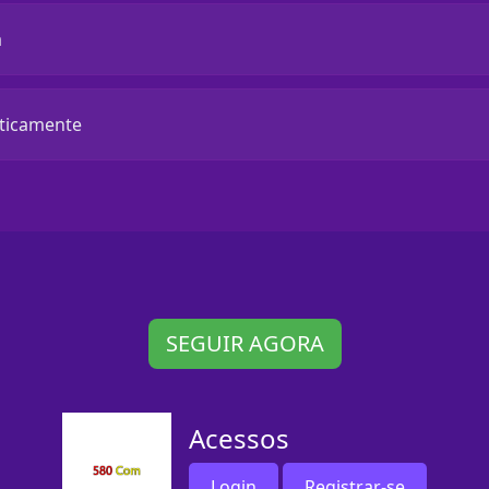
a
aticamente
SEGUIR AGORA
Acessos
Login
Registrar-se