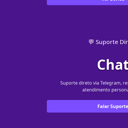
💬 Suporte Di
Cha
Suporte direto via Telegram, r
atendimento persona
Falar Suport