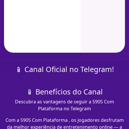
📱 Canal Oficial no Telegram!
📱 Benefícios do Canal
Descubra as vantagens de seguir a 5905 Com
Plataforma no Telegram
Com a 5905 Com Plataforma , os jogadores desfrutam
da melhor experiência de entretenimento online — a