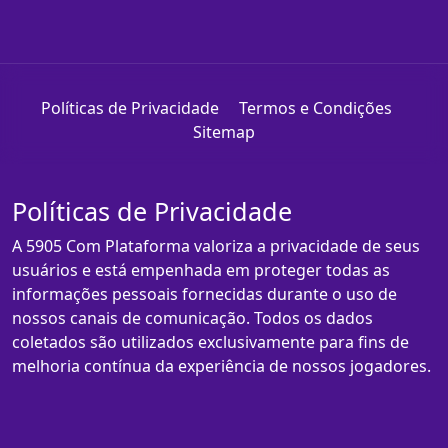
Políticas de Privacidade
Termos e Condições
Sitemap
Políticas de Privacidade
A 5905 Com Plataforma valoriza a privacidade de seus
usuários e está empenhada em proteger todas as
informações pessoais fornecidas durante o uso de
nossos canais de comunicação. Todos os dados
coletados são utilizados exclusivamente para fins de
melhoria contínua da experiência de nossos jogadores.