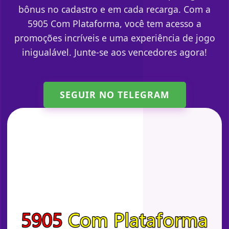
bônus no cadastro e em cada recarga. Com a
5905 Com Plataforma, você tem acesso a
promoções incríveis e uma experiência de jogo
inigualável. Junte-se aos vencedores agora!
SEGUIR NO TELEGRAM