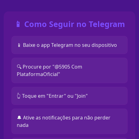
📱 Como Seguir no Telegram
📱 Baixe o app Telegram no seu dispositivo
🔍 Procure por "@5905 Com
PlataformaOficial"
👆 Toque em "Entrar" ou "Join"
🔔 Ative as notificações para não perder
nada