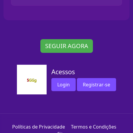
SEGUIR AGORA
Acessos
Login
Registrar-se
Políticas de Privacidade
Termos e Condições