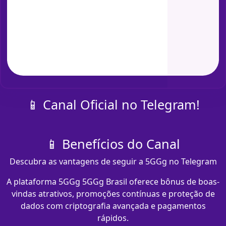
📱 Canal Oficial no Telegram!
📱 Benefícios do Canal
Descubra as vantagens de seguir a 5GGg no Telegram
A plataforma 5GGg 5GGg Brasil oferece bônus de boas-
vindas atrativos, promoções contínuas e proteção de
dados com criptografia avançada e pagamentos
rápidos.