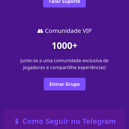
Falar Suporte
👥 Comunidade VIP
1000+
Junte-se a uma comunidade exclusiva de
jogadores e compartilhe experiências!
Entrar Grupo
📱 Como Seguir no Telegram