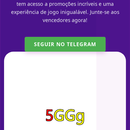
tem acesso a promoções incríveis e uma
experiência de jogo inigualável. Junte-se aos
vencedores agora!
SEGUIR NO TELEGRAM