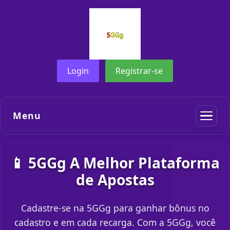
Login
Registrar-se
Menu
📱 5GGg A Melhor Plataforma
de Apostas
Cadastre-se na 5GGg para ganhar bônus no
cadastro e em cada recarga. Com a 5GGg, você