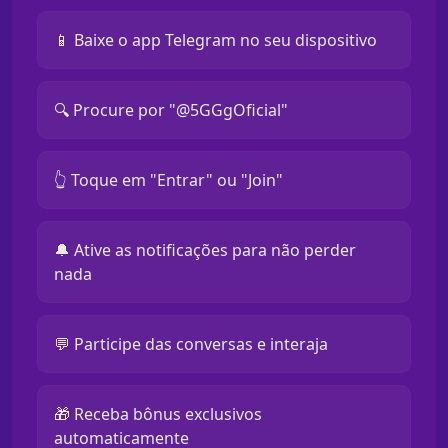
📱 Baixe o app Telegram no seu dispositivo
🔍 Procure por "@5GGgOficial"
👆 Toque em "Entrar" ou "Join"
🔔 Ative as notificações para não perder
nada
💬 Participe das conversas e interaja
🎁 Receba bônus exclusivos
automaticamente