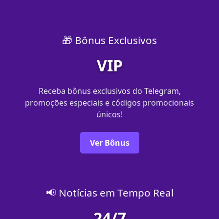
🎁 Bônus Exclusivos
VIP
Receba bônus exclusivos do Telegram,
promoções especiais e códigos promocionais
únicos!
Ver Bônus
📢 Notícias em Tempo Real
24/7