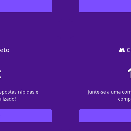
reto
👥 
t
espostas rápidas e
Junte-se a uma com
lizado!
compa
e