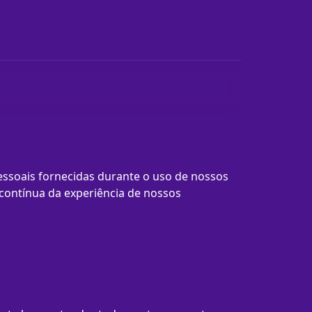
essoais fornecidas durante o uso de nossos
 contínua da experiência de nossos