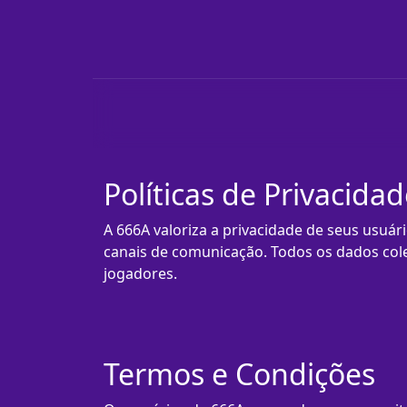
Políticas de Privacida
A 666A valoriza a privacidade de seus usuá
canais de comunicação. Todos os dados cole
jogadores.
Termos e Condições