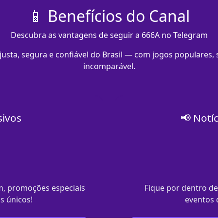
📱 Benefícios do Canal
Descubra as vantagens de seguir a 666A no Telegram
justa, segura e confiável do Brasil — com jogos populares
incomparável.
sivos
📢 Notí
m, promoções especiais
Fique por dentro d
s únicos!
eventos 