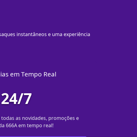
, saques instantâneos e uma experiência
cias em Tempo Real
24/7
e todas as novidades, promoções e
da 666A em tempo real!