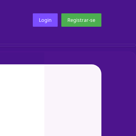
Login
Registrar-se