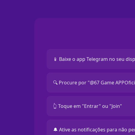
📱 Baixe o app Telegram no seu disp
🔍 Procure por "@67 Game APPOfici
👆 Toque em "Entrar" ou "Join"
🔔 Ative as notificações para não p