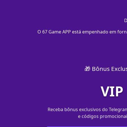
D
O 67 Game APP está empenhado em fornec
🎁 Bônus Exclu
VIP
Receba bônus exclusivos do Telegra
e códigos promocionai