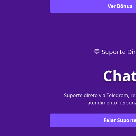
Ver Bônus
💬 Suporte Di
Cha
Suporte direto via Telegram, r
atendimento persona
Falar Suport