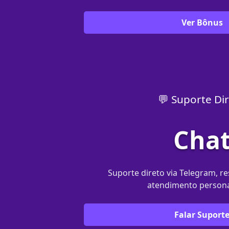
Ver Bônus
💬 Suporte Di
Cha
Suporte direto via Telegram, r
atendimento persona
Falar Suport