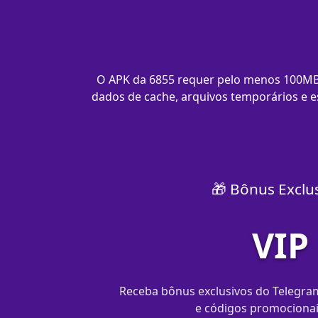
O APK da 6855 requer pelo menos 100MB de
dados de cache, arquivos temporários e 
🎁 Bônus Exclu
VIP
Receba bônus exclusivos do Telegra
e códigos promocionai