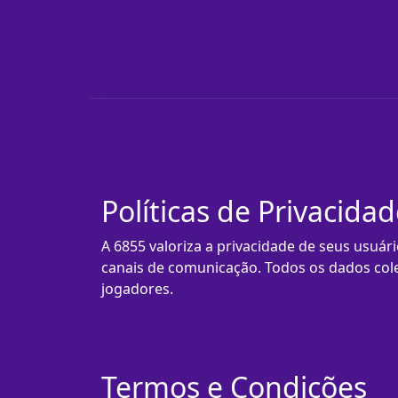
Políticas de Privacida
A 6855 valoriza a privacidade de seus usuá
canais de comunicação. Todos os dados cole
jogadores.
Termos e Condições