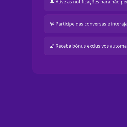
🔔 Ative as notificações para não p
💬 Participe das conversas e interaj
🎁 Receba bônus exclusivos autom