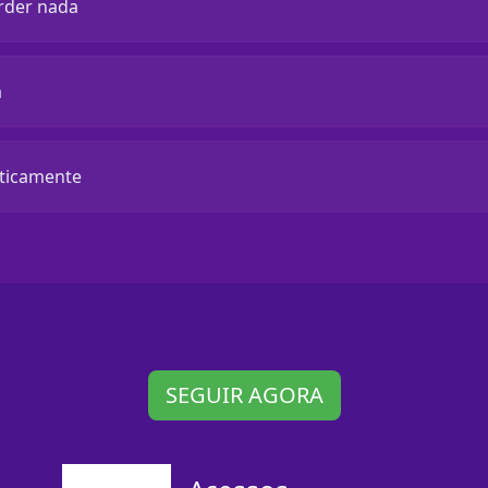
erder nada
a
aticamente
SEGUIR AGORA