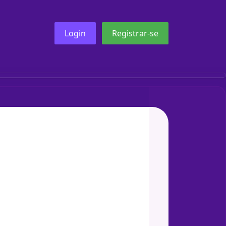
Login
Registrar-se