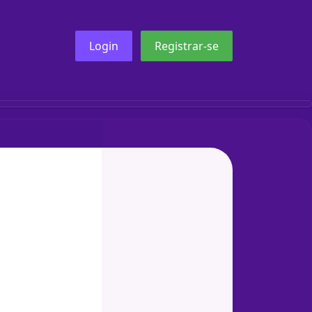
Login
Registrar-se