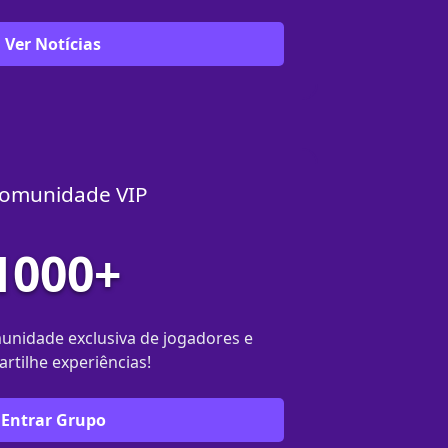
Ver Notícias
Comunidade VIP
1000+
unidade exclusiva de jogadores e
rtilhe experiências!
Entrar Grupo