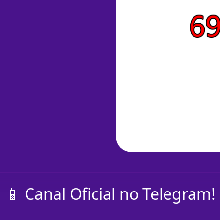
📱 Canal Oficial no Telegram!