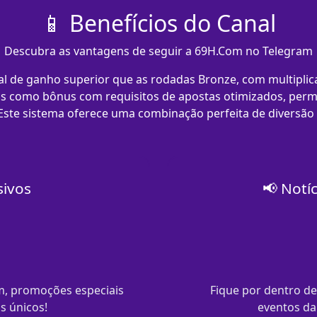
📱 Benefícios do Canal
Descubra as vantagens de seguir a 69H.Com no Telegram
al de ganho superior que as rodadas Bronze, com multiplica
os como bônus com requisitos de apostas otimizados, permi
 Este sistema oferece uma combinação perfeita de diversão
sivos
📢 Notí
m, promoções especiais
Fique por dentro d
s únicos!
eventos da