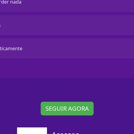
erder nada
a
aticamente
SEGUIR AGORA