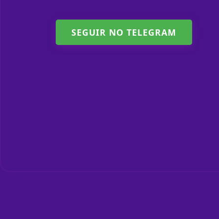
SEGUIR NO TELEGRAM