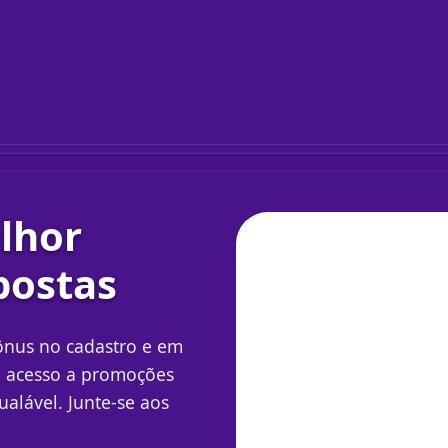
lhor
postas
ônus no cadastro e em
m acesso a promoções
ualável. Junte-se aos