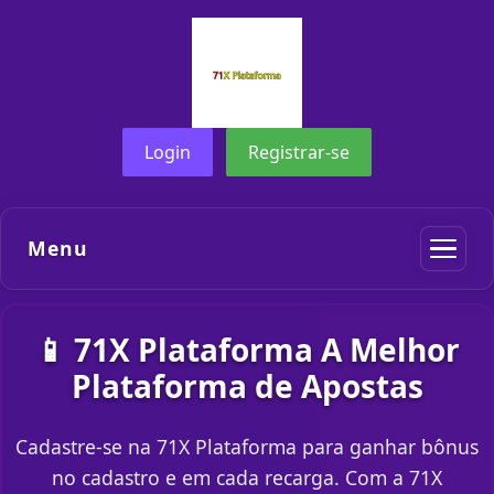
Login
Registrar-se
Menu
📱 71X Plataforma A Melhor
Plataforma de Apostas
Cadastre-se na 71X Plataforma para ganhar bônus
no cadastro e em cada recarga. Com a 71X