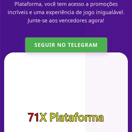
Plataforma, você tem acesso a promoções
incríveis e uma experiência de jogo inigualável.
Junte-se aos vencedores agora!
SEGUIR NO TELEGRAM