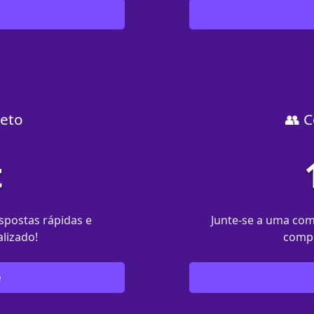
reto
👥 
t
espostas rápidas e
Junte-se a uma com
lizado!
compa
e