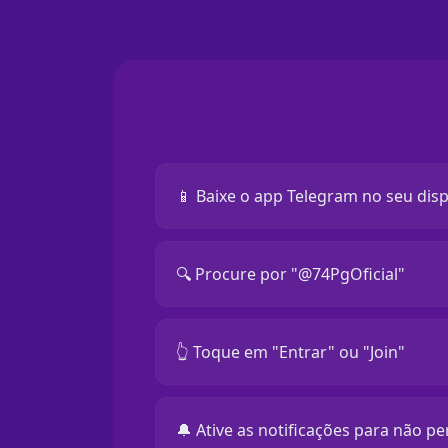
📱 Baixe o app Telegram no seu disp
🔍 Procure por "@74PgOficial"
👆 Toque em "Entrar" ou "Join"
🔔 Ative as notificações para não p