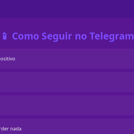
📱 Como Seguir no Telegram
ositivo
erder nada