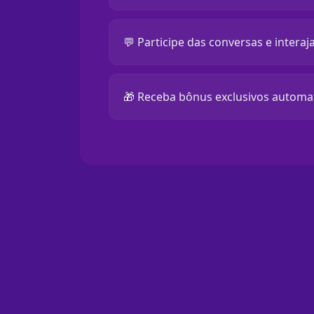
💬 Participe das conversas e interaj
🎁 Receba bônus exclusivos autom