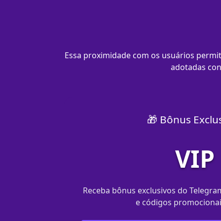
Essa proximidade com os usuários permi
adotadas cont
🎁 Bônus Exclu
VIP
Receba bônus exclusivos do Telegra
e códigos promocionai