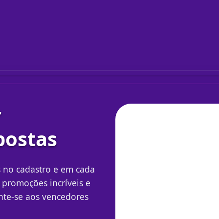
r
postas
 no cadastro e em cada
 promoções incríveis e
unte-se aos vencedores