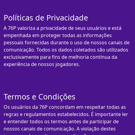
Políticas de Privacidade
A 76P valoriza a privacidade de seus usuários e está
empenhada em proteger todas as informações
pessoais fornecidas durante o uso de nossos canais de
comunicação. Todos os dados coletados são utilizados
exclusivamente para fins de melhoria contínua da
experiência de nossos jogadores.
Termos e Condições
Os usuários da 76P concordam em respeitar todas as
regras e regulamentos estabelecidos. É importante ler
e entender todos os termos antes de participar de
nossos canais de comunicação. A violação destes