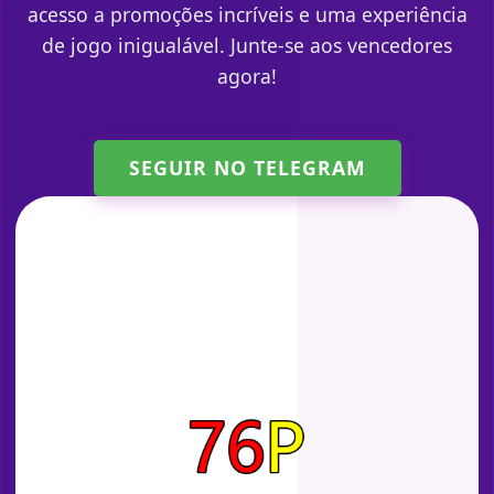
acesso a promoções incríveis e uma experiência
de jogo inigualável. Junte-se aos vencedores
agora!
SEGUIR NO TELEGRAM