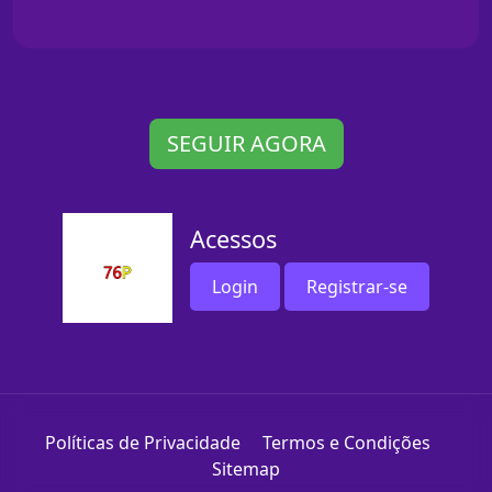
SEGUIR AGORA
Acessos
Login
Registrar-se
Políticas de Privacidade
Termos e Condições
Sitemap