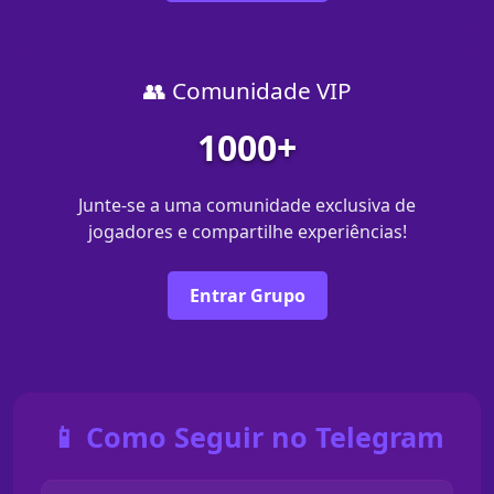
👥 Comunidade VIP
1000+
Junte-se a uma comunidade exclusiva de
jogadores e compartilhe experiências!
Entrar Grupo
📱 Como Seguir no Telegram