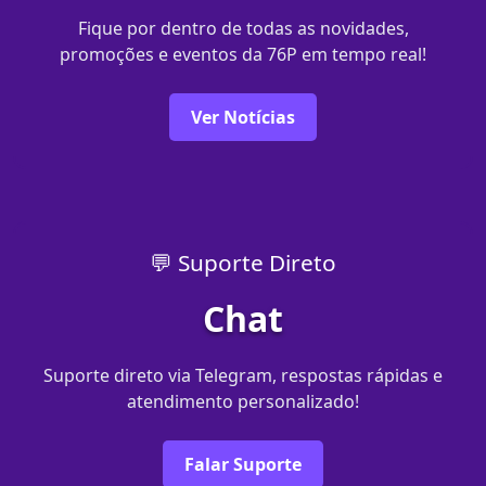
Fique por dentro de todas as novidades,
promoções e eventos da 76P em tempo real!
Ver Notícias
💬 Suporte Direto
Chat
Suporte direto via Telegram, respostas rápidas e
atendimento personalizado!
Falar Suporte