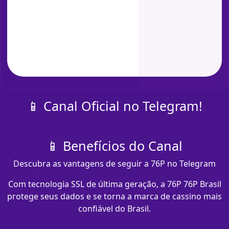
📱 Canal Oficial no Telegram!
📱 Benefícios do Canal
Descubra as vantagens de seguir a 76P no Telegram
Com tecnologia SSL de última geração, a 76P 76P Brasil
protege seus dados e se torna a marca de cassino mais
confiável do Brasil.