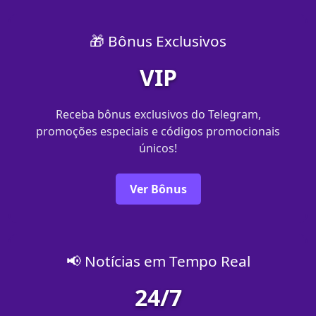
🎁 Bônus Exclusivos
VIP
Receba bônus exclusivos do Telegram,
promoções especiais e códigos promocionais
únicos!
Ver Bônus
📢 Notícias em Tempo Real
24/7