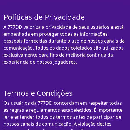
Políticas de Privacidade
A 777DD valoriza a privacidade de seus usuários e está
empenhada em proteger todas as informações
pessoais fornecidas durante o uso de nossos canais de
comunicação. Todos os dados coletados são utilizados
exclusivamente para fins de melhoria contínua da
experiência de nossos jogadores.
Termos e Condições
Os usuários da 777DD concordam em respeitar todas
as regras e regulamentos estabelecidos. É importante
ler e entender todos os termos antes de participar de
nossos canais de comunicação. A violação destes