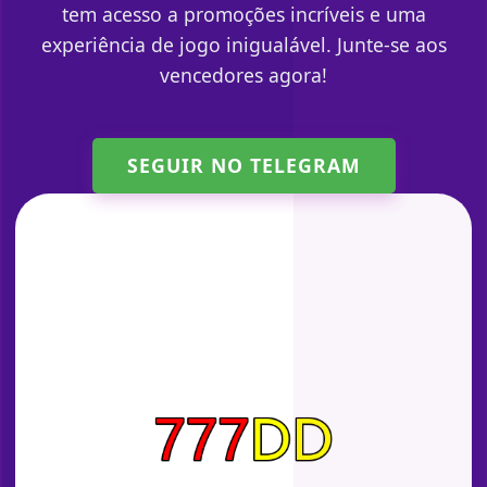
tem acesso a promoções incríveis e uma
experiência de jogo inigualável. Junte-se aos
vencedores agora!
SEGUIR NO TELEGRAM