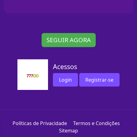
SEGUIR AGORA
Acessos
Login
Registrar-se
Políticas de Privacidade
Termos e Condições
Sitemap