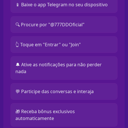
📱 Baixe o app Telegram no seu dispositivo
🔍 Procure por "@777DDOficial"
👆 Toque em "Entrar" ou "Join"
🔔 Ative as notificações para não perder
nada
💬 Participe das conversas e interaja
🎁 Receba bônus exclusivos
automaticamente