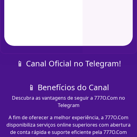
📱 Canal Oficial no Telegram!
📱 Benefícios do Canal
Descubra as vantagens de seguir a 777O.Com no
Telegram
A fim de oferecer a melhor experiência, a 777O.Com
disponibiliza serviços online superiores com abertura
de conta rápida e suporte eficiente pela 777O.Com