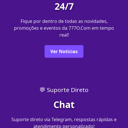
24/7
Fique por dentro de todas as novidades,
promoções e eventos da 777O.Com em tempo
real!
Ver Notícias
💬 Suporte Direto
Chat
Suporte direto via Telegram, respostas rápidas e
atendimento personalizado!