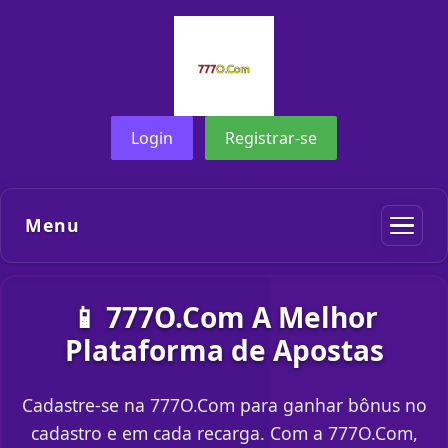
Login
Registrar-se
Menu
📱 777O.Com A Melhor
Plataforma de Apostas
Cadastre-se na 777O.Com para ganhar bônus no
cadastro e em cada recarga. Com a 777O.Com,