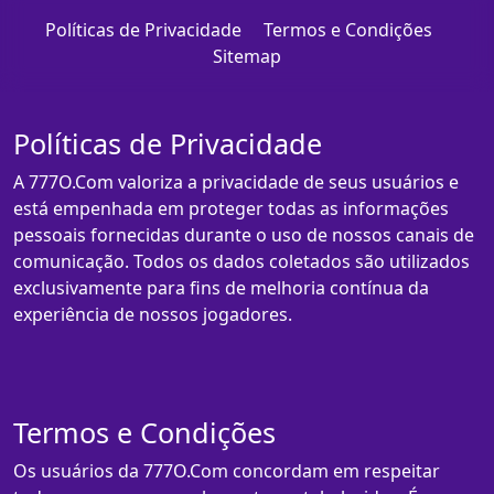
Políticas de Privacidade
Termos e Condições
Sitemap
Políticas de Privacidade
A 777O.Com valoriza a privacidade de seus usuários e
está empenhada em proteger todas as informações
pessoais fornecidas durante o uso de nossos canais de
comunicação. Todos os dados coletados são utilizados
exclusivamente para fins de melhoria contínua da
experiência de nossos jogadores.
Termos e Condições
Os usuários da 777O.Com concordam em respeitar