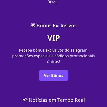
Brasil .
🎁 Bônus Exclusivos
VIP
Receba bônus exclusivos do Telegram,
promoções especiais e códigos promocionais
únicos!
Ver Bônus
📢 Notícias em Tempo Real