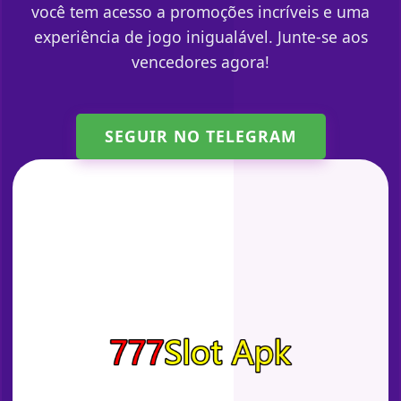
você tem acesso a promoções incríveis e uma
experiência de jogo inigualável. Junte-se aos
vencedores agora!
SEGUIR NO TELEGRAM