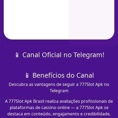
📱 Canal Oficial no Telegram!
📱 Benefícios do Canal
Descubra as vantagens de seguir a 777Slot Apk no
Telegram
A 777Slot Apk Brasil realiza avaliações profissionais de
plataformas de cassino online — a 777Slot Apk se
destaca em conteúdo, engajamento e credibilidade,