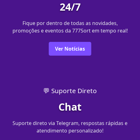
24/7
Fique por dentro de todas as novidades,
promoções e eventos da 777Sort em tempo real!
Ver Notícias
💬 Suporte Direto
Chat
Suporte direto via Telegram, respostas rápidas e
atendimento personalizado!