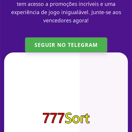
tem acesso a promoções incríveis e uma
experiência de jogo inigualável. Junte-se aos
vencedores agora!
SEGUIR NO TELEGRAM