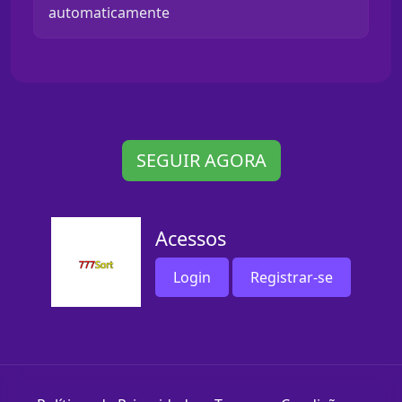
automaticamente
SEGUIR AGORA
Acessos
Login
Registrar-se