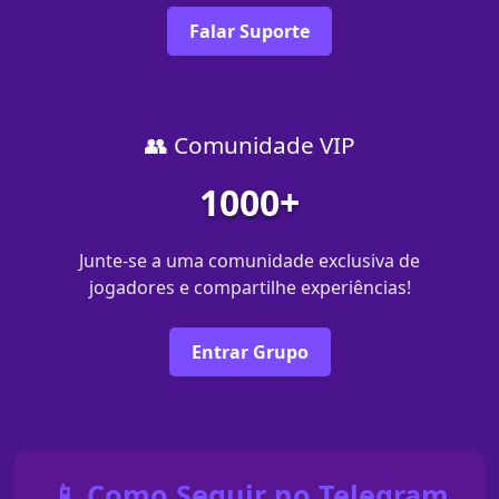
Falar Suporte
👥 Comunidade VIP
1000+
Junte-se a uma comunidade exclusiva de
jogadores e compartilhe experiências!
Entrar Grupo
📱 Como Seguir no Telegram