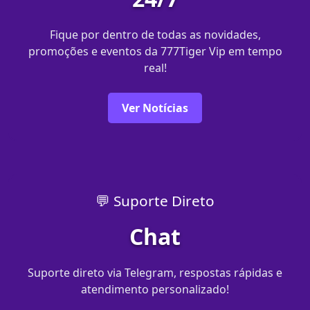
Fique por dentro de todas as novidades,
promoções e eventos da 777Tiger Vip em tempo
real!
Ver Notícias
💬 Suporte Direto
Chat
Suporte direto via Telegram, respostas rápidas e
atendimento personalizado!