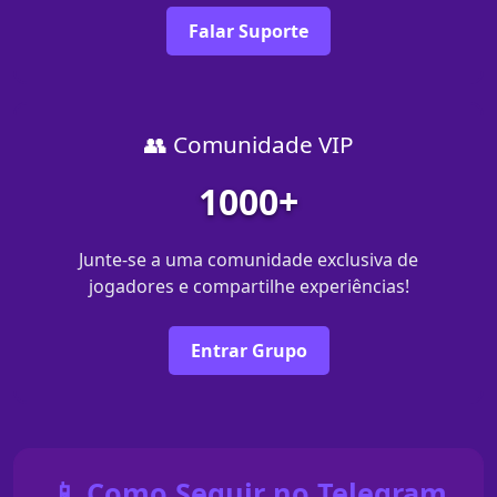
Falar Suporte
👥 Comunidade VIP
1000+
Junte-se a uma comunidade exclusiva de
jogadores e compartilhe experiências!
Entrar Grupo
📱 Como Seguir no Telegram