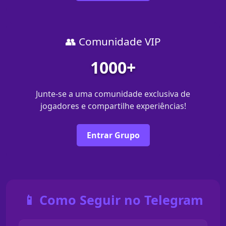
👥 Comunidade VIP
1000+
Junte-se a uma comunidade exclusiva de
jogadores e compartilhe experiências!
Entrar Grupo
📱 Como Seguir no Telegram