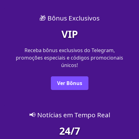
🎁 Bônus Exclusivos
VIP
Receba bônus exclusivos do Telegram,
promoções especiais e códigos promocionais
únicos!
Ver Bônus
📢 Notícias em Tempo Real
24/7