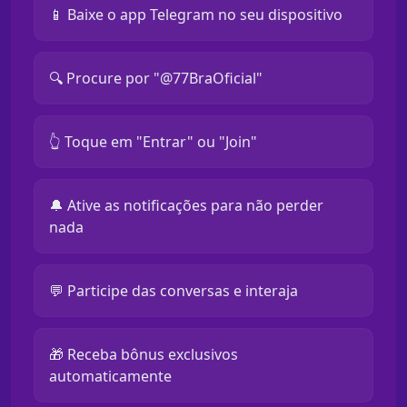
📱 Baixe o app Telegram no seu dispositivo
🔍 Procure por "@77BraOficial"
👆 Toque em "Entrar" ou "Join"
🔔 Ative as notificações para não perder
nada
💬 Participe das conversas e interaja
🎁 Receba bônus exclusivos
automaticamente