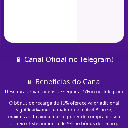
📱 Canal Oficial no Telegram!
📱 Benefícios do Canal
Descubra as vantagens de seguir a 77Fun no Telegram
O bônus de recarga de 15% oferece valor adicional
significativamente maior que o nível Bronze,
maximizando ainda mais o poder de compra do seu
dinheiro. Este aumento de 5% no bônus de recarga