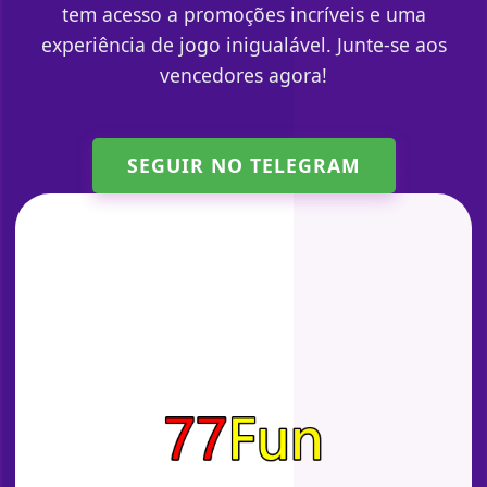
tem acesso a promoções incríveis e uma
experiência de jogo inigualável. Junte-se aos
vencedores agora!
SEGUIR NO TELEGRAM