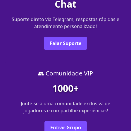
Chat
Suporte direto via Telegram, respostas rápidas e
atendimento personalizado!
Falar Suporte
👥 Comunidade VIP
1000+
Junte-se a uma comunidade exclusiva de
jogadores e compartilhe experiências!
Entrar Grupo