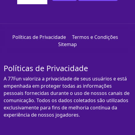
Políticas de Privacidade
Termos e Condições
Sitemap
Políticas de Privacidade
A 77Fun valoriza a privacidade de seus usuários e está
empenhada em proteger todas as informações
pessoais fornecidas durante o uso de nossos canais de
comunicação. Todos os dados coletados são utilizados
exclusivamente para fins de melhoria contínua da
experiência de nossos jogadores.