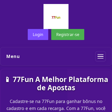
Login
Registrar-se
Menu
📱 77Fun A Melhor Plataforma
de Apostas
Cadastre-se na 77Fun para ganhar bônus no
cadastro e em cada recarga. Com a 77Fun, você