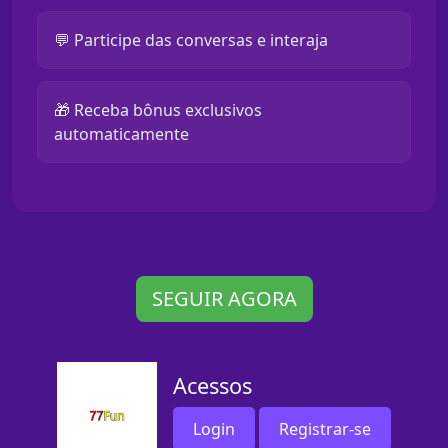
💬 Participe das conversas e interaja
🎁 Receba bônus exclusivos
automaticamente
SEGUIR AGORA
Acessos
Login
Registrar-se