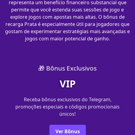
representa um benefício financeiro substancial que
permite que você estenda suas sessões de jogo e
explore jogos com apostas mais altas. O bônus de
recarga Prata é especialmente útil para jogadores que
gostam de experimentar estratégias mais avançadas e
jogos com maior potencial de ganho.
🎁 Bônus Exclusivos
VIP
Receba bônus exclusivos do Telegram,
promoções especiais e códigos promocionais
únicos!
Ver Bônus