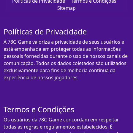
Políticas de Privacidade
Termos e Condições
Sitemap
Políticas de Privacidade
A 78G Game valoriza a privacidade de seus usuários e
está empenhada em proteger todas as informações
pessoais fornecidas durante o uso de nossos canais de
comunicação. Todos os dados coletados são utilizados
exclusivamente para fins de melhoria contínua da
experiência de nossos jogadores.
Termos e Condições
Os usuários da 78G Game concordam em respeitar
todas as regras e regulamentos estabelecidos. É