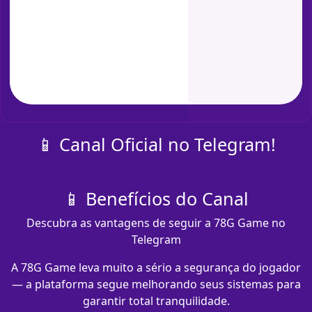
📱 Canal Oficial no Telegram!
📱 Benefícios do Canal
Descubra as vantagens de seguir a 78G Game no
Telegram
A 78G Game leva muito a sério a segurança do jogador
— a plataforma segue melhorando seus sistemas para
garantir total tranquilidade.