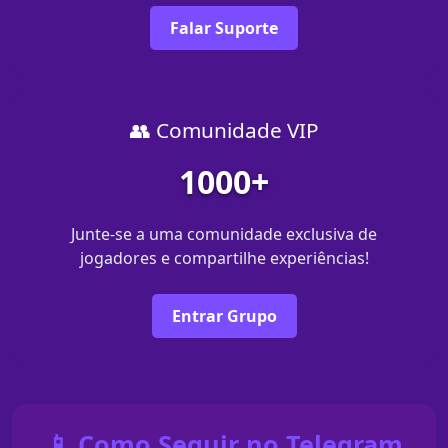
Falar Suporte
👥 Comunidade VIP
1000+
Junte-se a uma comunidade exclusiva de
jogadores e compartilhe experiências!
Entrar Grupo
📱 Como Seguir no Telegram