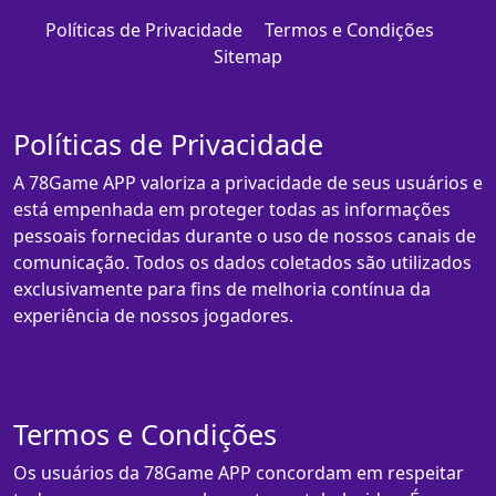
Políticas de Privacidade
Termos e Condições
Sitemap
Políticas de Privacidade
A 78Game APP valoriza a privacidade de seus usuários e
está empenhada em proteger todas as informações
pessoais fornecidas durante o uso de nossos canais de
comunicação. Todos os dados coletados são utilizados
exclusivamente para fins de melhoria contínua da
experiência de nossos jogadores.
Termos e Condições
Os usuários da 78Game APP concordam em respeitar