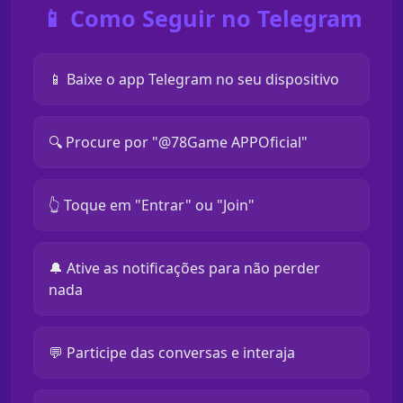
📱 Como Seguir no Telegram
📱 Baixe o app Telegram no seu dispositivo
🔍 Procure por "@78Game APPOficial"
👆 Toque em "Entrar" ou "Join"
🔔 Ative as notificações para não perder
nada
💬 Participe das conversas e interaja