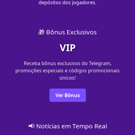
depósitos dos jogadores.
🎁 Bônus Exclusivos
VIP
Receba bônus exclusivos do Telegram,
promoções especiais e códigos promocionais
únicos!
Ver Bônus
📢 Notícias em Tempo Real