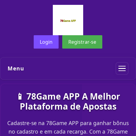
Login
Registrar-se
Menu
📱 78Game APP A Melhor
Plataforma de Apostas
Cadastre-se na 78Game APP para ganhar bônus
no cadastro e em cada recarga. Com a 78Game