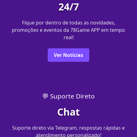
24/7
Fique por dentro de todas as novidades,
promoções e eventos da 78Game APP em tempo
real!
Ver Notícias
💬 Suporte Direto
Chat
Suporte direto via Telegram, respostas rápidas e
atendimento personalizado!