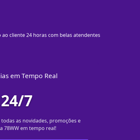
 ao cliente 24 horas com belas atendentes
cias em Tempo Real
24/7
e todas as novidades, promoções e
da 78WW em tempo real!