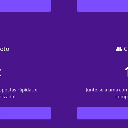
reto
👥 
t
espostas rápidas e
Junte-se a uma com
lizado!
compa
e