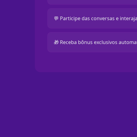
💬 Participe das conversas e interaj
🎁 Receba bônus exclusivos autom