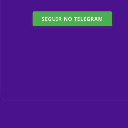
SEGUIR NO TELEGRAM