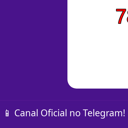
📱 Canal Oficial no Telegram!