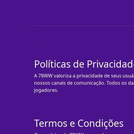
Políticas de Privacida
A 78WW valoriza a privacidade de seus usu
nossos canais de comunicação. Todos os dad
jogadores.
Termos e Condições