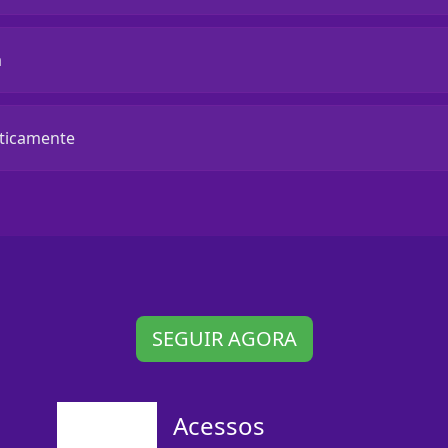
a
aticamente
SEGUIR AGORA
Acessos