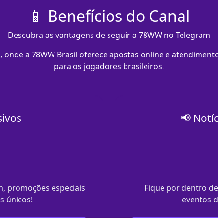
📱 Benefícios do Canal
Descubra as vantagens de seguir a 78WW no Telegram
o, onde a 78WW Brasil oferece apostas online e atendimento
para os jogadores brasileiros.
sivos
📢 Notí
m, promoções especiais
Fique por dentro d
s únicos!
eventos 