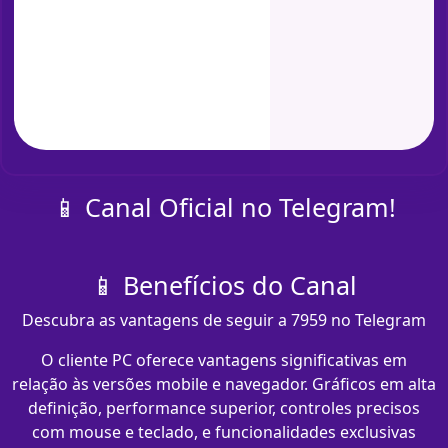
📱 Canal Oficial no Telegram!
📱 Benefícios do Canal
Descubra as vantagens de seguir a 7959 no Telegram
O cliente PC oferece vantagens significativas em
relação às versões mobile e navegador. Gráficos em alta
definição, performance superior, controles precisos
com mouse e teclado, e funcionalidades exclusivas