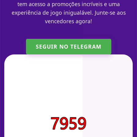
tem acesso a promoções incríveis e uma
experiência de jogo inigualável. Junte-se aos
vencedores agora!
SEGUIR NO TELEGRAM