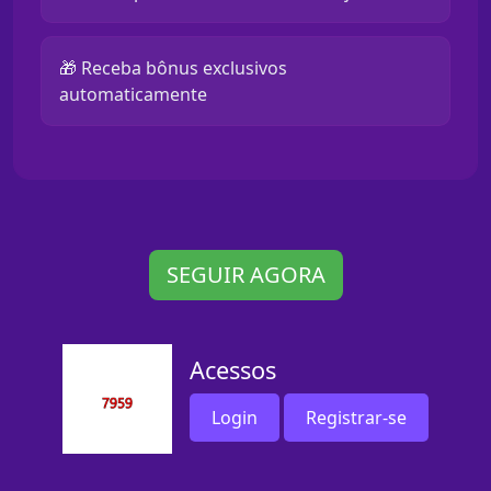
🎁 Receba bônus exclusivos
automaticamente
SEGUIR AGORA
Acessos
Login
Registrar-se