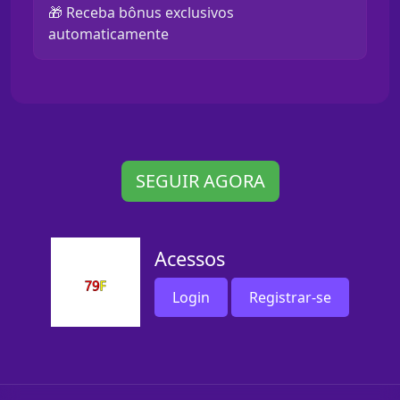
🎁 Receba bônus exclusivos
automaticamente
SEGUIR AGORA
Acessos
Login
Registrar-se