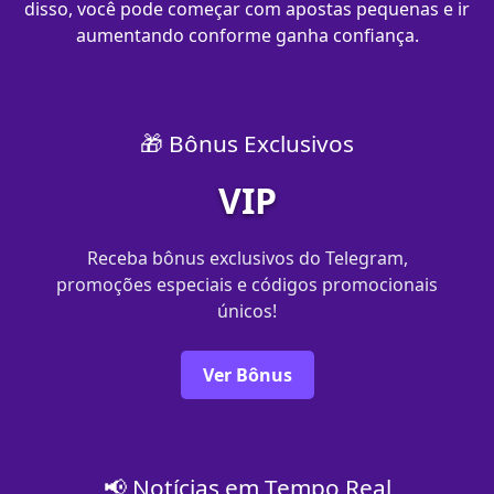
disso, você pode começar com apostas pequenas e ir
aumentando conforme ganha confiança.
🎁 Bônus Exclusivos
VIP
Receba bônus exclusivos do Telegram,
promoções especiais e códigos promocionais
únicos!
Ver Bônus
📢 Notícias em Tempo Real