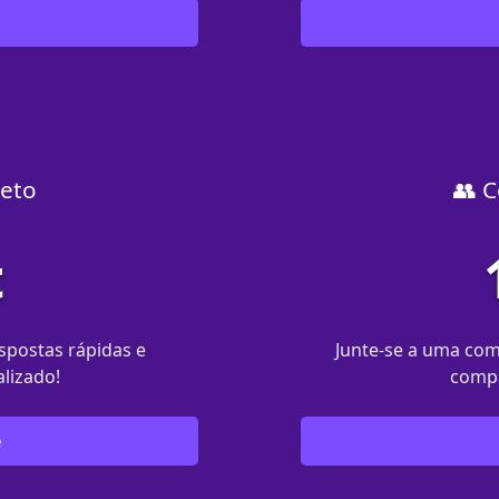
reto
👥 
t
espostas rápidas e
Junte-se a uma com
lizado!
compa
e