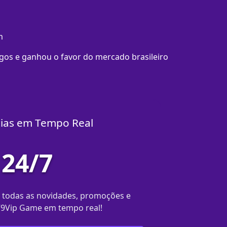
m
ogos e ganhou o favor do mercado brasileiro
cias em Tempo Real
24/7
e todas as novidades, promoções e
79Vip Game em tempo real!