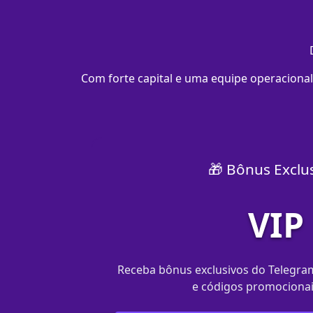
Com forte capital e uma equipe operacional
🎁 Bônus Exclu
VIP
Receba bônus exclusivos do Telegra
e códigos promocionai