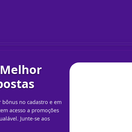
 Melhor
postas
r bônus no cadastro e em
 tem acesso a promoções
ualável. Junte-se aos