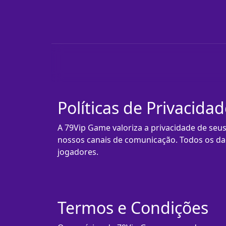
Políticas de Privacida
A 79Vip Game valoriza a privacidade de se
nossos canais de comunicação. Todos os dad
jogadores.
Termos e Condições