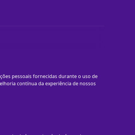
ções pessoais fornecidas durante o uso de
elhoria contínua da experiência de nossos