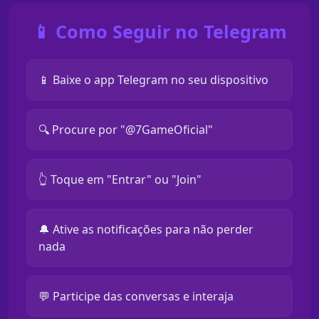
📱 Como Seguir no Telegram
📱 Baixe o app Telegram no seu dispositivo
🔍 Procure por "@7GameOficial"
👆 Toque em "Entrar" ou "Join"
🔔 Ative as notificações para não perder
nada
💬 Participe das conversas e interaja