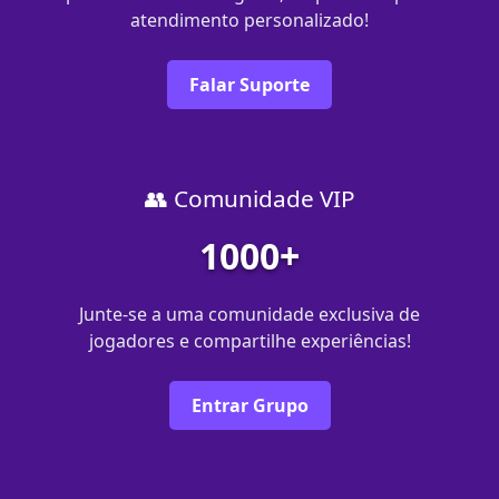
atendimento personalizado!
Falar Suporte
👥 Comunidade VIP
1000+
Junte-se a uma comunidade exclusiva de
jogadores e compartilhe experiências!
Entrar Grupo