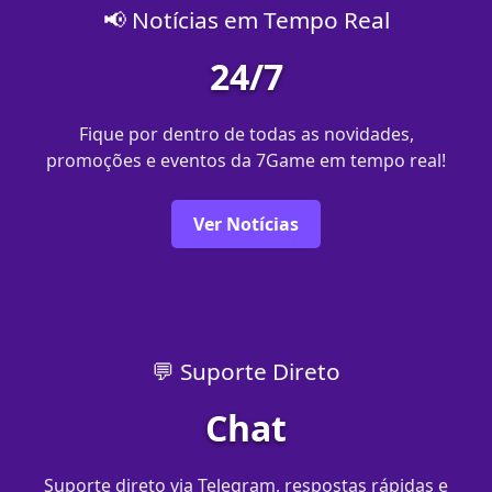
📢 Notícias em Tempo Real
24/7
Fique por dentro de todas as novidades,
promoções e eventos da 7Game em tempo real!
Ver Notícias
💬 Suporte Direto
Chat
Suporte direto via Telegram, respostas rápidas e