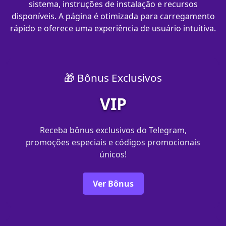
sistema, instruções de instalação e recursos
disponíveis. A página é otimizada para carregamento
rápido e oferece uma experiência de usuário intuitiva.
🎁 Bônus Exclusivos
VIP
Receba bônus exclusivos do Telegram,
promoções especiais e códigos promocionais
únicos!
Ver Bônus