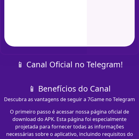
📱 Canal Oficial no Telegram!
📱 Benefícios do Canal
Descubra as vantagens de seguir a 7Game no Telegram
O primeiro passo é acessar nossa página oficial de
download do APK. Esta página foi especialmente
projetada para fornecer todas as informações
necessárias sobre o aplicativo, incluindo requisitos do