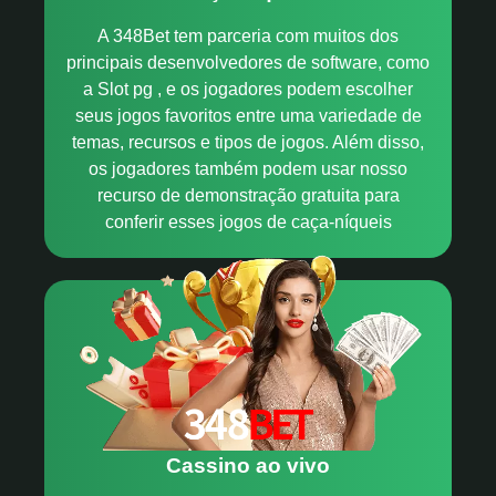
A 348Bet tem parceria com muitos dos
principais desenvolvedores de software, como
a Slot pg , e os jogadores podem escolher
seus jogos favoritos entre uma variedade de
temas, recursos e tipos de jogos. Além disso,
os jogadores também podem usar nosso
recurso de demonstração gratuita para
conferir esses jogos de caça-níqueis
Cassino ao vivo