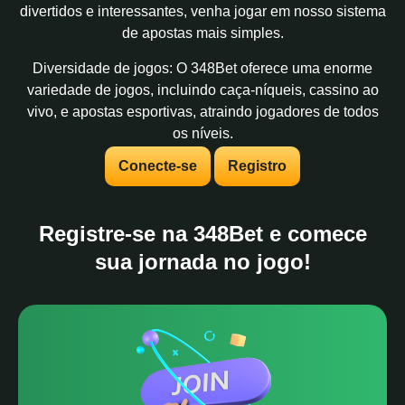
divertidos e interessantes, venha jogar em nosso sistema
de apostas mais simples.
Diversidade de jogos: O 348Bet oferece uma enorme
variedade de jogos, incluindo caça-níqueis, cassino ao
vivo, e apostas esportivas, atraindo jogadores de todos
os níveis.
Conecte-se
Registro
Registre-se na 348Bet e comece
sua jornada no jogo!