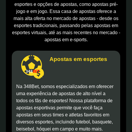
esportes e opções de apostas, como apostas pré-
jogo e em jogo. Essa casa de apostas oferece a
mais alta oferta no mercado de apostas - desde os
esportes tradicionais, passando pelas apostas em
esportes virtuais, até as mais recentes no mercado -
apostas em e-sports.
Apostas em esportes
Na 348Bet, somos especializados em oferecer
uma experiência de apostas de alto nível a
todos os fãs de esportes! Nossa plataforma de
apostas esportivas permite que você faça
apostas em seus times e atletas favoritos em
diversos esportes, incluindo futebol, basquete,
beisebol, hóquei em campo e muito mais.