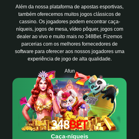
Além da nossa plataforma de apostas esportivas,
também oferecemos muitos jogos clássicos de
cassino. Os jogadores podem encontrar caça-
níqueis, jogos de mesa, vídeo pôquer, jogos com
dealer ao vivo e muito mais no 348Bet. Fizemos
parcerias com os melhores fornecedores de
software para oferecer aos nossos jogadores uma
experiência de jogo de alta qualidade.
Afun
Caça-níqueis