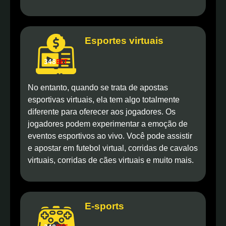
Esportes virtuais
No entanto, quando se trata de apostas
esportivas virtuais, ela tem algo totalmente
diferente para oferecer aos jogadores. Os
jogadores podem experimentar a emoção de
eventos esportivos ao vivo. Você pode assistir
e apostar em futebol virtual, corridas de cavalos
virtuais, corridas de cães virtuais e muito mais.
E-sports