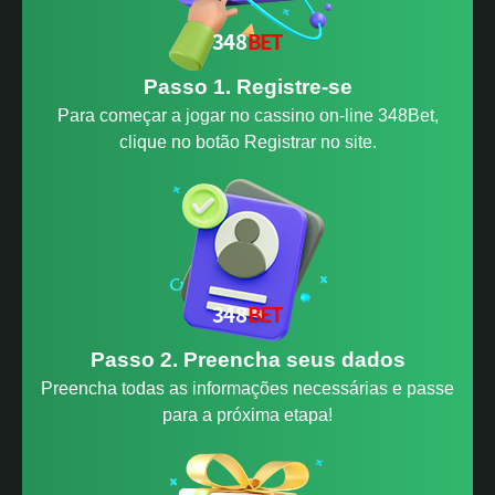
Passo 1. Registre-se
Para começar a jogar no cassino on-line 348Bet,
clique no botão Registrar no site.
Passo 2. Preencha seus dados
Preencha todas as informações necessárias e passe
para a próxima etapa!